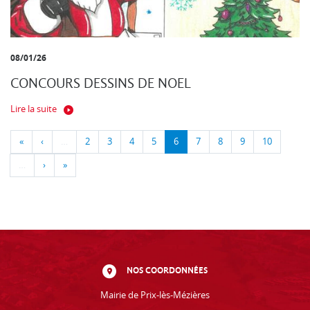
08/01/26
CONCOURS DESSINS DE NOEL
Lire la suite
«
‹
…
2
3
4
5
6
7
8
9
10
…
›
»
NOS COORDONNÉES
Mairie de Prix-lès-Mézières