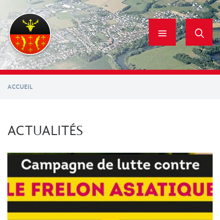
Aller
au
contenu
principal
ACCUEIL
ACTUALITÉS