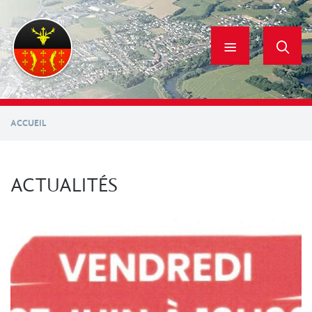
Aller
au
contenu
principal
ACCUEIL
ACTUALITÉS