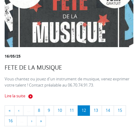
16/05/25
FETE DE LA MUSIQUE
Vous chantez ou jouez d'un instrument de musique, venez exprimer
votre talent ! Contact préalable au 06.70.74.91.73.
Lire la suite
«
‹
…
8
9
10
11
12
13
14
15
16
…
›
»