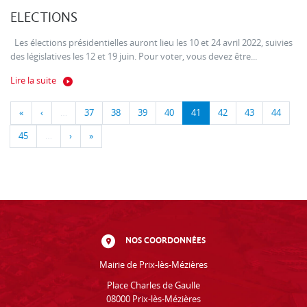
ELECTIONS
Les élections présidentielles auront lieu les 10 et 24 avril 2022, suivies
des législatives les 12 et 19 juin. Pour voter, vous devez être...
Lire la suite
«
‹
…
37
38
39
40
41
42
43
44
45
…
›
»
NOS COORDONNÉES
Mairie de Prix-lès-Mézières
Place Charles de Gaulle
08000 Prix-lès-Mézières