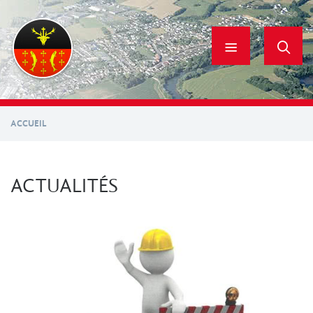
Aller
au
contenu
principal
ACCUEIL
ACTUALITÉS