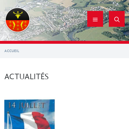
Aller
au
contenu
principal
ACCUEIL
ACTUALITÉS