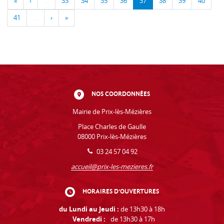
«
‹
…
33
34
35
36
37
38
39
40
41
…
›
»
NOS COORDONNÉES
Mairie de Prix-lès-Mézières
Place Charles de Gaulle
08000 Prix-lès-Mézières
03 24 57 04 92
accueil@prix-les-mezieres.fr
HORAIRES D'OUVERTURES
du Lundi au Jeudi :
de 13h30 à 18h
Vendredi :
de 13h30 à 17h