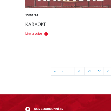
15/01/24
KARAOKE
Lire la suite
«
‹
…
20
21
22
23
NOS COORDONNÉES