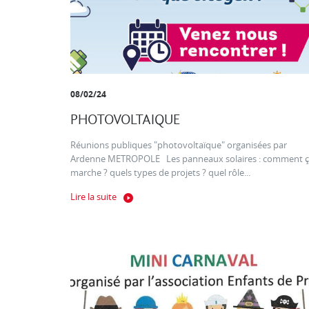
08/02/24
PHOTOVOLTAIQUE
Réunions publiques "photovoltaïque" organisées par
Ardenne METROPOLE Les panneaux solaires : comment 
marche ? quels types de projets ? quel rôle...
Lire la suite