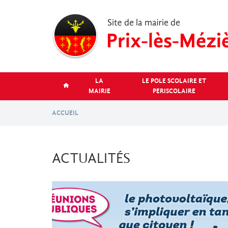
Aller
au
contenu
principal
LA
LE POLE SCOLAIRE ET
MAIRIE
PERISCOLAIRE
ACCUEIL
ACTUALITÉS