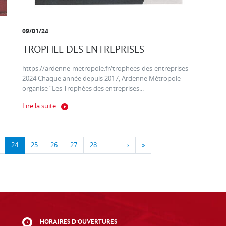
09/01/24
TROPHEE DES ENTREPRISES
https://ardenne-metropole.fr/trophees-des-entreprises-
2024 Chaque année depuis 2017, Ardenne Métropole
organise “Les Trophées des entreprises...
Lire la suite
24
25
26
27
28
…
›
»
HORAIRES D'OUVERTURES