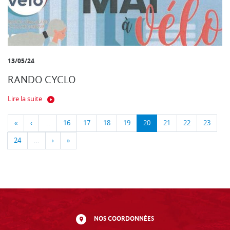
13/05/24
RANDO CYCLO
Lire la suite
«
‹
…
16
17
18
19
20
21
22
23
24
…
›
»
NOS COORDONNÉES