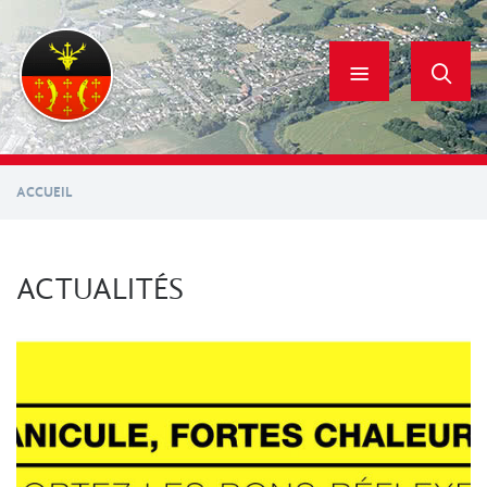
Aller
au
contenu
principal
ACCUEIL
ACTUALITÉS