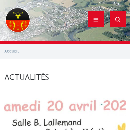
Aller
au
contenu
principal
ACCUEIL
ACTUALITÉS