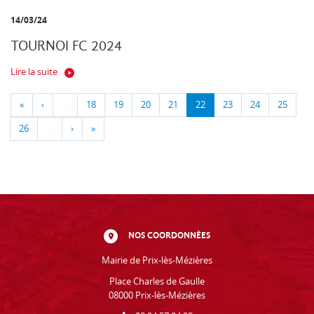
14/03/24
TOURNOI FC 2024
Lire la suite
«
‹
…
18
19
20
21
22
23
24
25
26
…
›
»
NOS COORDONNÉES
Mairie de Prix-lès-Mézières
Place Charles de Gaulle
08000 Prix-lès-Mézières